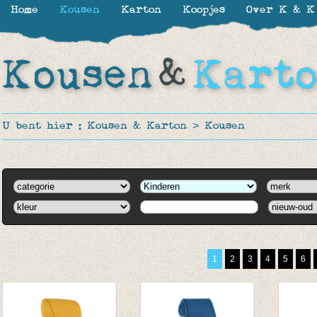
Home
Kousen
Karton
Koopjes
Over K & K
U bent hier :
Kousen & Karton
>
Kousen
1
2
3
4
5
6