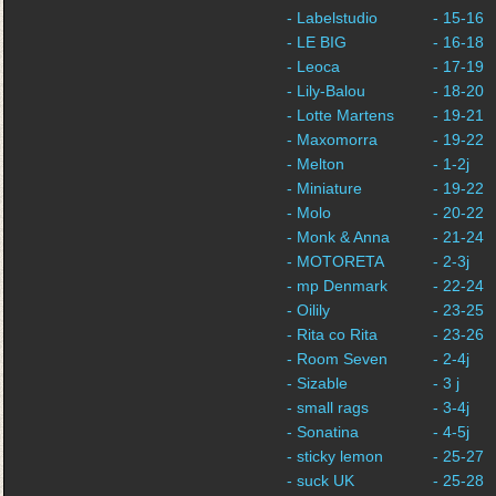
- Labelstudio
- 15-16
- LE BIG
- 16-18
- Leoca
- 17-19
- Lily-Balou
- 18-20
- Lotte Martens
- 19-21
- Maxomorra
- 19-22
- Melton
- 1-2j
- Miniature
- 19-22
- Molo
- 20-22
- Monk & Anna
- 21-24
- MOTORETA
- 2-3j
- mp Denmark
- 22-24
- Oilily
- 23-25
- Rita co Rita
- 23-26
- Room Seven
- 2-4j
- Sizable
- 3 j
- small rags
- 3-4j
- Sonatina
- 4-5j
- sticky lemon
- 25-27
- suck UK
- 25-28