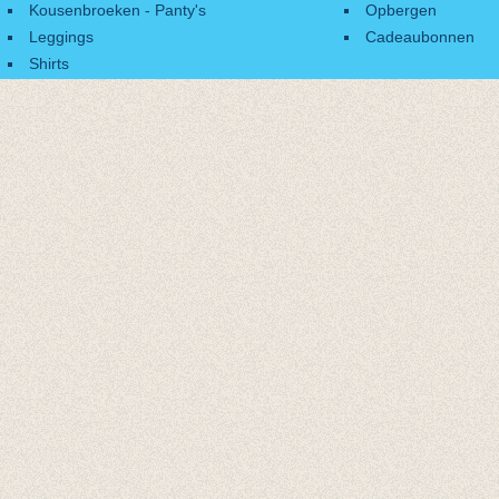
Kousenbroeken - Panty's
Opbergen
Leggings
Cadeaubonnen
Shirts
Accessoires
Cadeaubonnen