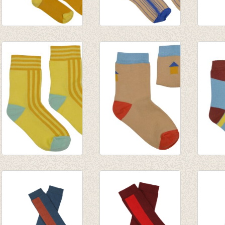
Kniekous Sunshine
Medium Sokken
Mediu
€ 9,95
Blue
Green
€ 8,95
€ 8,95
Korte Sokken Yellow
Korte Sokken Beach
Korte
line
house
+ Blue
€ 7,95
€ 7,95
€ 7,95