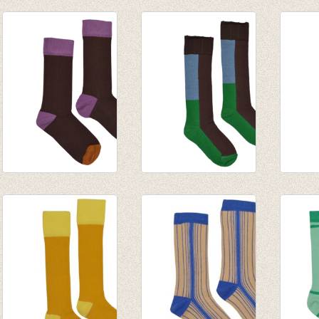
Kousenbroek rib
Kousenbroek rib
Short
Eva Creme de
Eva Bronze Mist
Raisin
Menthe
€ 14,95
€ 7,95
€ 14,95
Medium Sock Rum
Kniekous Rum
Kniek
Raisin
Raisin
brown
€ 9,95
€ 9,95
€ 9,95