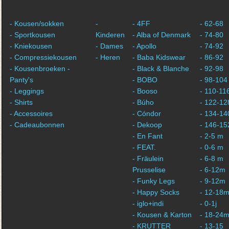
- Kousen/sokken
-
- 4FF
- 62-68
- Sportkousen
Kinderen
- Alba of Denmark
- 74-80
- Kniekousen
- Dames
- Apollo
- 74-92
- Compressiekousen
- Heren
- Baba Kidswear
- 86-92
- Kousenbroeken -
- Black & Blanche
- 92-98
Panty's
- BOBO
- 98-104
- Leggings
- Booso
- 110-11
- Shirts
- Búho
- 122-12
- Accessoires
- Cóndor
- 134-14
- Cadeaubonnen
- Dekoop
- 146-15
- En Fant
- 2-5 m
- FEAT.
- 0-6 m
- Fräulein
- 6-8 m
Prusselise
- 6-12m
- Funky Legs
- 9-12m
- Happy Socks
- 12-18
- iglo+indi
- 0-1j
- Kousen & Karton
- 18-24
- KRUTTER
- 13-15