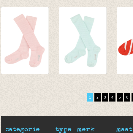
Kniekous met rib
Kniekous
JORD
Honey
Colorblock
kniek
€ 9,95
€ 9,95
Grena
€ 9,95
JORDAN
JORDAN
Sokke
kniekousen - Creole
kniekousen - Clearly
Grena
Pink
Aqua
€ 8,95
1
2
3
4
5
6
€ 9,95
€ 9,95
categorie
type
merk
maat