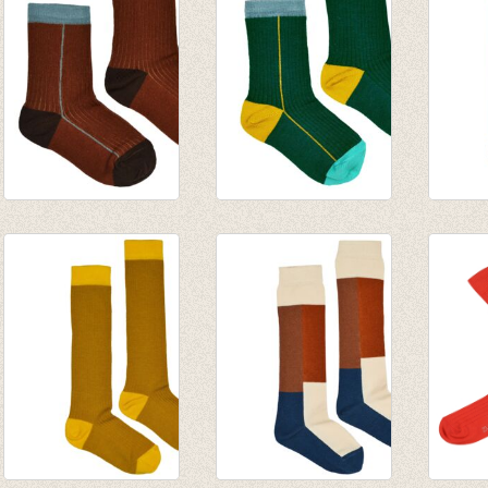
Socks chocolate
Socks green
Kniek
€ 8,95
€ 8,95
sugar 
€ 9,95