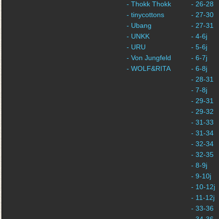
- Thokk Thokk
- 26-28
- tinycottons
- 27-30
- Ubang
- 27-31
- UNKK
- 4-6j
- URU
- 5-6j
- Von Jungfeld
- 6-7j
- WOLF&RITA
- 6-8j
- 28-31
- 7-8j
- 29-31
- 29-32
- 31-33
- 31-34
- 32-34
- 32-35
- 8-9j
- 9-10j
- 10-12j
- 11-12j
- 33-36