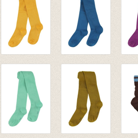
Kousenbroek rib
Kousenbroek rib
Kouse
Eva Radiant Yellow
Eva Mykonos Blue
Eva Hy
€ 14,95
€ 14,95
€ 14,9