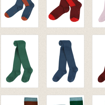
JORDAN
JORDAN
Kouse
kniekousen - Dark-
kniekousen -
Eva w
petrol
Burgundy
€ 13,9
€ 9,95
€ 9,95
Kousenbroek rib
Kousenbroek rib
Kouse
Eva evergreen
Eva dark-petrol
Eva b
€ 13,95
€ 13,95
€ 13,9