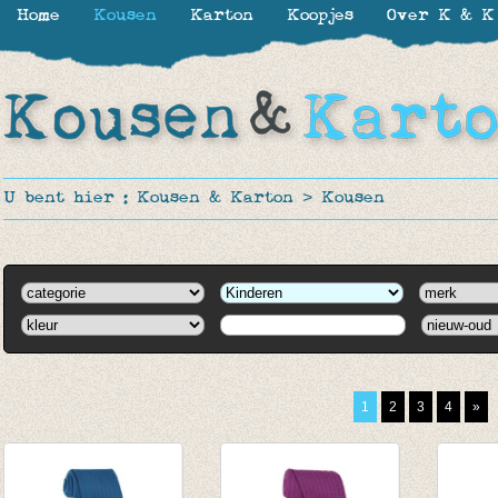
Home
Kousen
Karton
Koopjes
Over K & K
U bent hier :
Kousen & Karton
>
Kousen
1
2
3
4
»