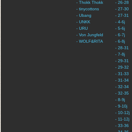
- Thokk Thokk
- 26-28
- tinycottons
- 27-30
- Ubang
- 27-31
- UNKK
- 4-6j
- URU
- 5-6j
- Von Jungfeld
- 6-7j
- WOLF&RITA
- 6-8j
- 28-31
- 7-8j
- 29-31
- 29-32
- 31-33
- 31-34
- 32-34
- 32-35
- 8-9j
- 9-10j
- 10-12j
- 11-12j
- 33-36