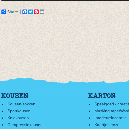
Share
Facebook
Twitter
Pinterest
Email
KOUSEN
KARTON
Kousen/sokken
Speelgoed / creati
Sportkousen
Masking tape/Wash
Kniekousen
Interieurdecoratie
Compressiekousen
Kaartjes enzo