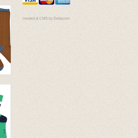
created & CMS by Deltacom