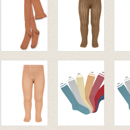
Kousenbroek met
Kousenbroek met
Kouse
rib Amber Brown
fijne rib Toffee
fijne 
€ 13,95
van € 12,50
potat
tot € 16,50
van € 
tot € 