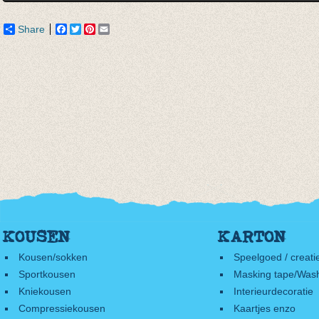
Share
Facebook
Twitter
Pinterest
Email
KOUSEN
KARTON
Kousen/sokken
Speelgoed / creati
Sportkousen
Masking tape/Wash
Kniekousen
Interieurdecoratie
Compressiekousen
Kaartjes enzo