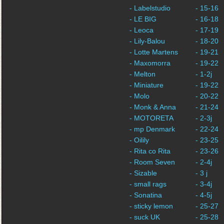
- Labelstudio
- 15-16
- LE BIG
- 16-18
- Leoca
- 17-19
- Lily-Balou
- 18-20
- Lotte Martens
- 19-21
- Maxomorra
- 19-22
- Melton
- 1-2j
- Miniature
- 19-22
- Molo
- 20-22
- Monk & Anna
- 21-24
- MOTORETA
- 2-3j
- mp Denmark
- 22-24
- Oilily
- 23-25
- Rita co Rita
- 23-26
- Room Seven
- 2-4j
- Sizable
- 3 j
- small rags
- 3-4j
- Sonatina
- 4-5j
- sticky lemon
- 25-27
- suck UK
- 25-28