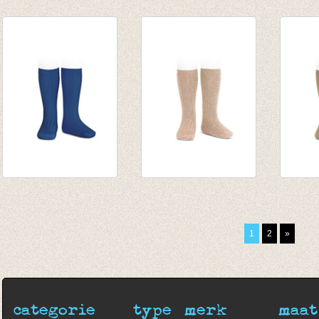
Kniekousen met
Kousenbroek met
Sokke
fijne rib Jade
fijne rib Arena -
Grey 
van € 6,50
Zand
€ 5,50
tot € 7,90
€ 16,50
Kniekousen fijne rib
Kniekousen fijne rib
Knieko
Indigo
Nougat
Touw
van € 6,50
van € 6,50
van € 
1
2
»
tot € 7,90
tot € 7,90
tot € 
categorie
type
merk
maat