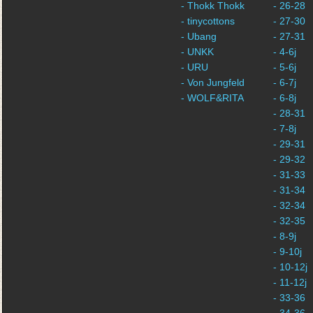
- Thokk Thokk
- 26-28
- tinycottons
- 27-30
- Ubang
- 27-31
- UNKK
- 4-6j
- URU
- 5-6j
- Von Jungfeld
- 6-7j
- WOLF&RITA
- 6-8j
- 28-31
- 7-8j
- 29-31
- 29-32
- 31-33
- 31-34
- 32-34
- 32-35
- 8-9j
- 9-10j
- 10-12j
- 11-12j
- 33-36