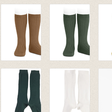
Kousenbroek met
Kniekousen rood
Kniek
fijne rib Peach
lurex met
lurex 
van € 12,50
contrasterende
contr
tot € 16,50
manchet (578)
manch
€ 7,50
€ 7,50
Kniekousen fijne rib
Kniekousen fijne rib
Knieko
Toffee
Amazonia
Musta
van € 6,50
van € 6,50
van € 
tot € 7,90
tot € 7,90
tot € 