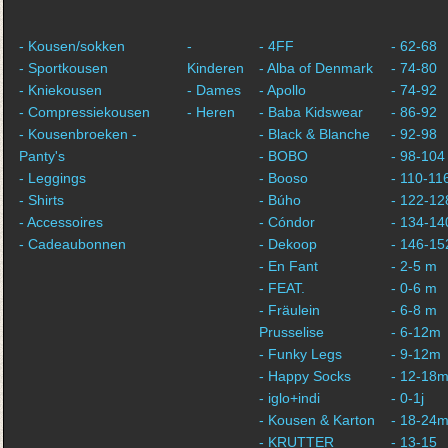
- Kousen/sokken
-
- 4FF
- 62-68
- Sportkousen
Kinderen
- Alba of Denmark
- 74-80
- Kniekousen
- Dames
- Apollo
- 74-92
- Compressiekousen
- Heren
- Baba Kidswear
- 86-92
- Kousenbroeken -
- Black & Blanche
- 92-98
Panty's
- BOBO
- 98-104
- Leggings
- Booso
- 110-11
- Shirts
- Búho
- 122-12
- Accessoires
- Cóndor
- 134-14
- Cadeaubonnen
- Dekoop
- 146-15
- En Fant
- 2-5 m
- FEAT.
- 0-6 m
- Fräulein
- 6-8 m
Prusselise
- 6-12m
- Funky Legs
- 9-12m
- Happy Socks
- 12-18
- iglo+indi
- 0-1j
- Kousen & Karton
- 18-24
- KRUTTER
- 13-15