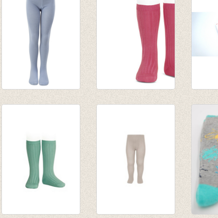
tot € 16,50
tot € 
Kousenbroek vuil
Kniekousen met
Kniek
blauw grijs
fijne rib Karmijn
fijne 
€ 9,95
€ 7,90
van € 
tot € 