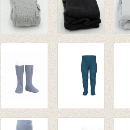
Kousenbroek met
Kousenbroek Dark
Kouse
rib Light Grey
Grey Melange
Grey 
Melange
€ 9,95
€ 9,95
€ 13,95
Kniekousen met
Kousenbroek met
Kouse
fijne rib Acero/staal
fijne rib Ocean
fijne r
€ 7,90
van € 11,50
van € 