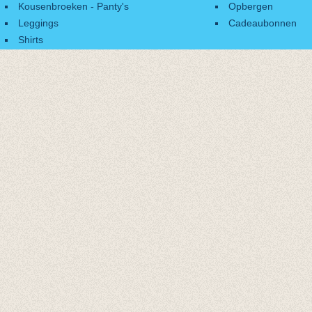
Kousenbroeken - Panty's
Opbergen
Leggings
Cadeaubonnen
Shirts
Accessoires
Cadeaubonnen