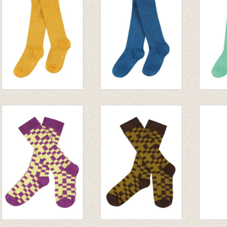
Kousenbroek rib
Kousenbroek rib
Kouse
Eva Radiant Yellow
Eva Mykonos Blue
Eva C
€ 14,95
€ 14,95
Menth
€ 14,9