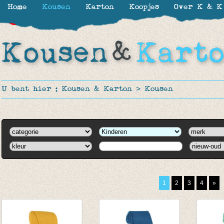
Home
Kousen
Karton
Koopjes
Over K & K
-30%
-30%
-30%
U bent hier :
Kousen & Karton
>
Kousen
1
2
3
4
»