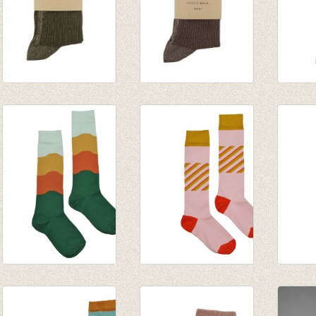
Sokken Glitter Line
Sokken Glitter Line
Sokken
Olive
Cacao
Black
€ 8,50
€ 8,50
€ 8,50
Kniekous Wave
Kniekous Pink
Kniek
€ 9,95
€ 9,95
€ 9,95