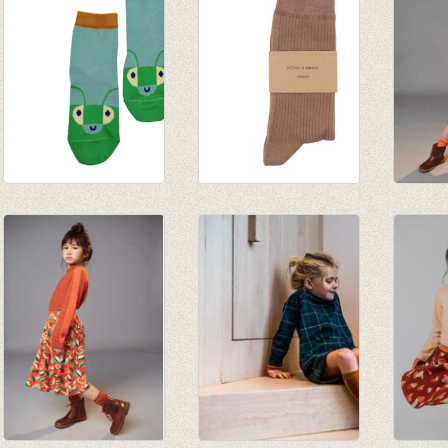
Sokken Happy
Sokken Glitter Line
JORDA
beetles
Pink Beige
knee s
€ 6,95
€ 8,50
papay
€ 9,95