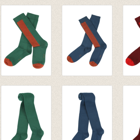
JORDAN
JORDAN
Kniek
kniekousen -
kniekousen - Dark
€ 9,95
Hyacinth Violet
Earth
€ 9,95
€ 9,95
JORDAN
JORDAN
JORD
kniekousen -
kniekousen - Dark-
kniek
Evergreen
petrol
Burgu
€ 9,95
€ 9,95
€ 9,95