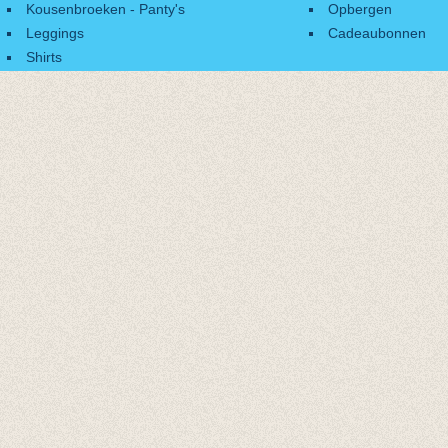
Kousenbroeken - Panty's
Opbergen
Leggings
Cadeaubonnen
Shirts
Accessoires
Cadeaubonnen