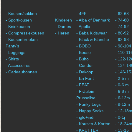
- Kousen/sokken
-
- 4FF
- 62-68
- Sportkousen
Kinderen
- Alba of Denmark
- 74-80
- Kniekousen
- Dames
- Apollo
- 74-92
- Compressiekousen
- Heren
- Baba Kidswear
- 86-92
- Kousenbroeken -
- Black & Blanche
- 92-98
Panty's
- BOBO
- 98-104
- Leggings
- Booso
- 110-11
- Shirts
- Búho
- 122-12
- Accessoires
- Cóndor
- 134-14
- Cadeaubonnen
- Dekoop
- 146-15
- En Fant
- 2-5 m
- FEAT.
- 0-6 m
- Fräulein
- 6-8 m
Prusselise
- 6-12m
- Funky Legs
- 9-12m
- Happy Socks
- 12-18
- iglo+indi
- 0-1j
- Kousen & Karton
- 18-24
- KRUTTER
- 13-15