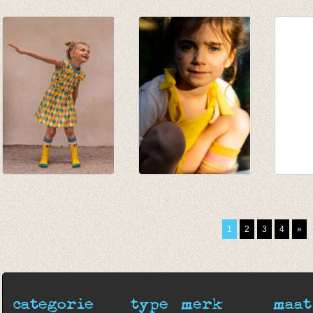
JORDAN knee
Kniekous Petrol
Kniek
socks - potters clay
Stripes
€ 9,95
€ 9,95
€ 9,95
Kniekous Square
Kniekous Yellow
Kouse
lemon
rose
rib A
€ 9,95
€ 9,95
€ 13,9
1
2
3
4
»
€ 7,00
€ 7,00
categorie
type
merk
maat