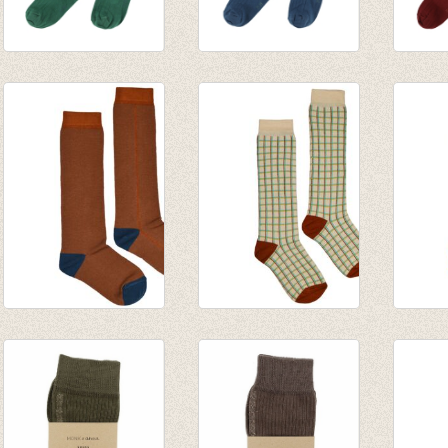
Kousenbroek rib
Kousenbroek rib
Kouse
Eva evergreen
Eva dark-petrol
Eva b
€ 13,95
€ 13,95
€ 13,9
Kniekous Brown
Kniekous Checked
Knieko
sugar stripe
€ 9,95
Honey
€ 9,95
€ 9,95