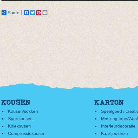
Share
Facebook
Twitter
Pinterest
Email
KOUSEN
KARTON
Kousen/sokken
Speelgoed / creati
Sportkousen
Masking tape/Wash
Kniekousen
Interieurdecoratie
Compressiekousen
Kaartjes enzo