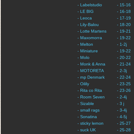
- Labelstudio
- 15-16
- LE BIG
- 16-18
- Leoca
- 17-19
- Lily-Balou
- 18-20
- Lotte Martens
- 19-21
- Maxomorra
- 19-22
- Melton
- 1-2j
- Miniature
- 19-22
- Molo
- 20-22
- Monk & Anna
- 21-24
- MOTORETA
- 2-3j
- mp Denmark
- 22-24
- Oilily
- 23-25
- Rita co Rita
- 23-26
- Room Seven
- 2-4j
- Sizable
- 3 j
- small rags
- 3-4j
- Sonatina
- 4-5j
- sticky lemon
- 25-27
- suck UK
- 25-28