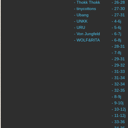
- Thokk Thokk
- 26-28
- tinycottons
- 27-30
- Ubang
- 27-31
- UNKK
- 4-6j
- URU
- 5-6j
- Von Jungfeld
- 6-7j
- WOLF&RITA
- 6-8j
- 28-31
- 7-8j
- 29-31
- 29-32
- 31-33
- 31-34
- 32-34
- 32-35
- 8-9j
- 9-10j
- 10-12j
- 11-12j
- 33-36