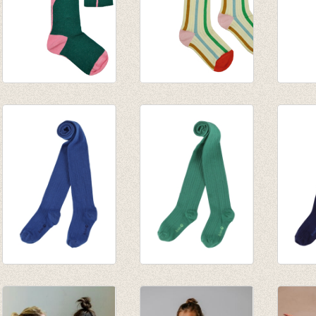
Kniekous Square
Kniekous Stripes
Sokke
€ 9,95
€ 9,95
beetle
€ 6,95
Kousenbroek rib
Kousenbroek rib
Kouse
Eva turkish sea
Eva shady glade
Eva pa
€ 12,95
€ 12,95
€ 12,9