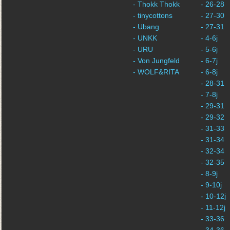
- Thokk Thokk
- 26-28
- tinycottons
- 27-30
- Ubang
- 27-31
- UNKK
- 4-6j
- URU
- 5-6j
- Von Jungfeld
- 6-7j
- WOLF&RITA
- 6-8j
- 28-31
- 7-8j
- 29-31
- 29-32
- 31-33
- 31-34
- 32-34
- 32-35
- 8-9j
- 9-10j
- 10-12j
- 11-12j
- 33-36