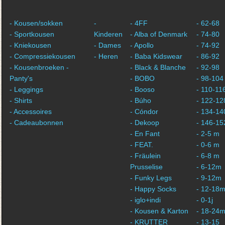
- Kousen/sokken
-
- 4FF
- 62-68
- Sportkousen
Kinderen
- Alba of Denmark
- 74-80
- Kniekousen
- Dames
- Apollo
- 74-92
- Compressiekousen
- Heren
- Baba Kidswear
- 86-92
- Kousenbroeken -
- Black & Blanche
- 92-98
Panty's
- BOBO
- 98-104
- Leggings
- Booso
- 110-11
- Shirts
- Búho
- 122-12
- Accessoires
- Cóndor
- 134-14
- Cadeaubonnen
- Dekoop
- 146-15
- En Fant
- 2-5 m
- FEAT.
- 0-6 m
- Fräulein
- 6-8 m
Prusselise
- 6-12m
- Funky Legs
- 9-12m
- Happy Socks
- 12-18
- iglo+indi
- 0-1j
- Kousen & Karton
- 18-24
- KRUTTER
- 13-15