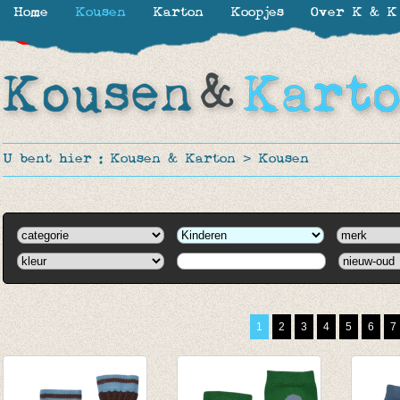
Home
Kousen
Karton
Koopjes
Over K & K
-30%
-30%
-30%
-30%
-30%
-30%
U bent hier :
Kousen & Karton
>
Kousen
1
2
3
4
5
6
7