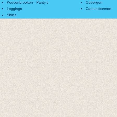
Kousenbroeken - Panty's
Opbergen
Leggings
Cadeaubonnen
Shirts
Accessoires
Cadeaubonnen