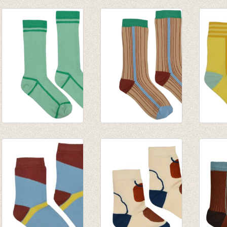
Kniekous Rum
Kniekous Sudan
Kniek
Raisin
brown
€ 9,95
€ 9,95
€ 9,95
Medium Sokken
Medium Sokken
Korte
Green
Multicolor
line
€ 8,95
€ 8,95
€ 7,95