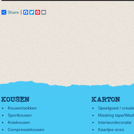
Share
Facebook
Twitter
Pinterest
Email
KOUSEN
KARTON
Kousen/sokken
Speelgoed / creati
Sportkousen
Masking tape/Wash
Kniekousen
Interieurdecoratie
Compressiekousen
Kaartjes enzo