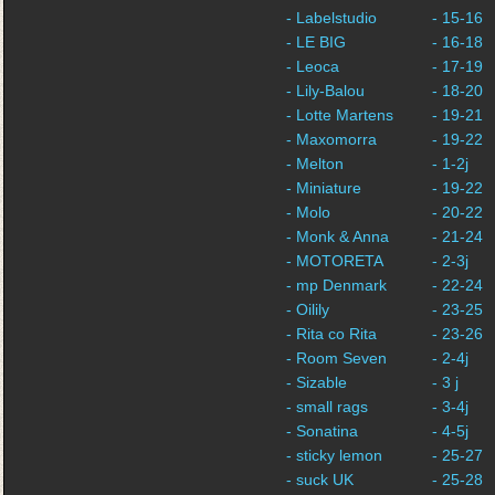
- Labelstudio
- 15-16
- LE BIG
- 16-18
- Leoca
- 17-19
- Lily-Balou
- 18-20
- Lotte Martens
- 19-21
- Maxomorra
- 19-22
- Melton
- 1-2j
- Miniature
- 19-22
- Molo
- 20-22
- Monk & Anna
- 21-24
- MOTORETA
- 2-3j
- mp Denmark
- 22-24
- Oilily
- 23-25
- Rita co Rita
- 23-26
- Room Seven
- 2-4j
- Sizable
- 3 j
- small rags
- 3-4j
- Sonatina
- 4-5j
- sticky lemon
- 25-27
- suck UK
- 25-28