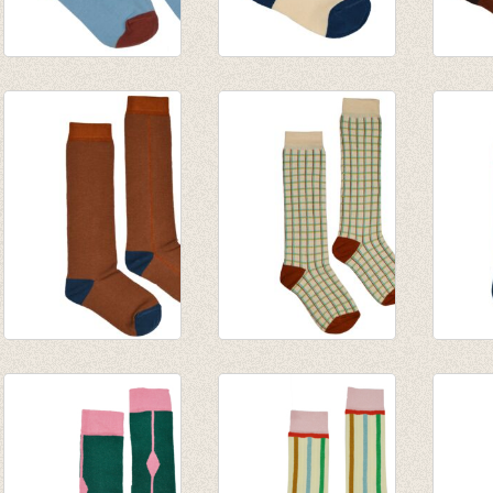
Korte Sokken Brown
Sokken Bold
Socks
+ Blue
€ 8,95
€ 8,95
€ 7,95
Kniekous Brown
Kniekous Checked
Kniek
sugar stripe
€ 9,95
Color
€ 9,95
€ 9,95