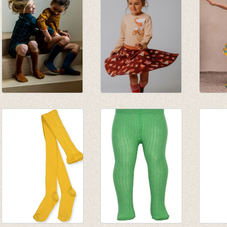
Kniekous Mustard
Kniekous Red
Kniek
Stripes
€ 9,95
lemon
€ 9,95
€ 9,95
€ 7,00