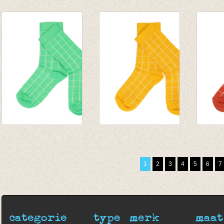
Kousenbroek met
Kousenbroek met
Kouse
rib Yolk Yellow
rib Forrest green
rib A
€ 13,95
€ 13,95
€ 13,9
Sokken Nico -
Sokken Nico - Citrus
Sokken
Poison Green
€ 9,95
€ 9,95
€ 9,95
€ 6,99
€ 6,99
1
2
3
4
5
6
7
€ 6,99
categorie
type
merk
maat