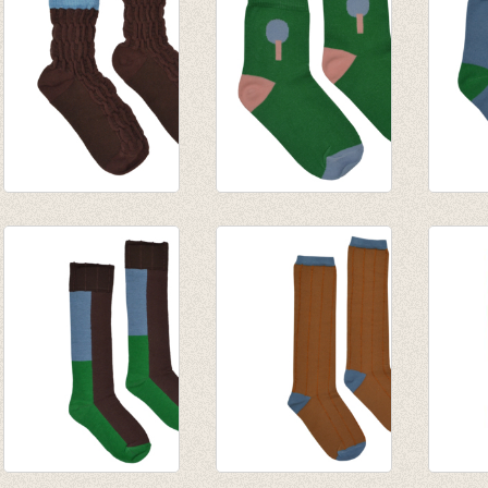
Short Sock Rum
Short Sock Jelly
Short 
Raisin
Bean
Blue
€ 7,95
€ 7,95
€ 7,95