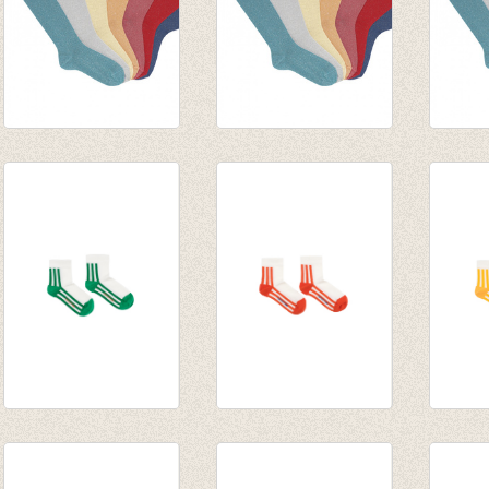
Kniekousen groen
Kniekousen blauw
Knieko
lurex met
lurex met
lurex 
contrasterende
contrasterende
contr
manchet (478)
manchet (441)
manch
€ 7,50
€ 7,50
€ 7,50
‘STRIPES’ QUARTER
‘STRIPES’ QUARTER
‘STRI
SOCKS off-
SOCKS off-white/red
SOCKS
white/green
€ 14,00
white/