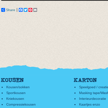
Share
Facebook
Twitter
Pinterest
Email
KOUSEN
KARTON
Kousen/sokken
Speelgoed / creati
Sportkousen
Masking tape/Wash
Kniekousen
Interieurdecoratie
Compressiekousen
Kaartjes enzo