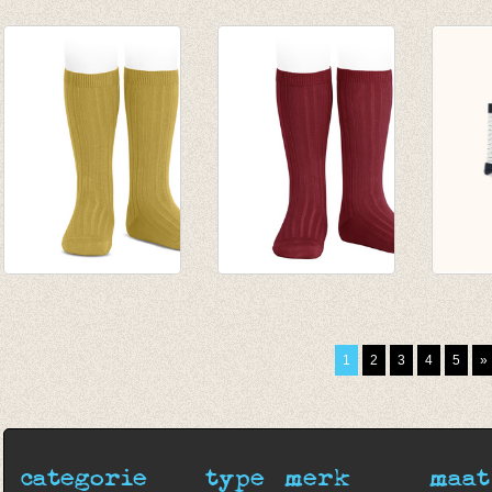
Kniekousen fijne rib
Kniekousen fijne rib
Knieko
Toffee
Amazonia
sweet
van € 6,50
van € 6,50
van € 
tot € 7,90
tot € 7,90
tot € 
Kniekousen fijne rib
Kniekousen fijne rib
diagon
Mustard
Robijn rood
high s
van € 6,50
€ 7,90
grey/
1
2
3
4
5
»
tot € 7,90
€ 10,0
categorie
type
merk
maat