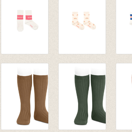
€ 14,00
€ 14,0
‘SWEET’ MEDIUM
RAINBOW MEDIUM
STRIP
SOCKS off-
SOCKS cream
SOCKS
white/rose
€ 14,00
white/
€ 14,00
€ 14,0