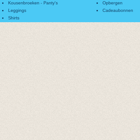
Kousenbroeken - Panty's
Opbergen
Leggings
Cadeaubonnen
Shirts
Accessoires
Cadeaubonnen