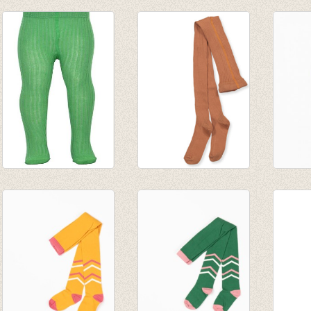
Kousenbroek Sudan
Kousenbroek Rum
Kouse
brown
Raisin
Stripe
€ 14,95
€ 14,95
€ 13,9
Kousenbroek met
Kousenbroek met
Kouse
rib Forrest green
rib Amber Brown
Tights
€ 13,95
€ 13,95
Blue
€ 19,9