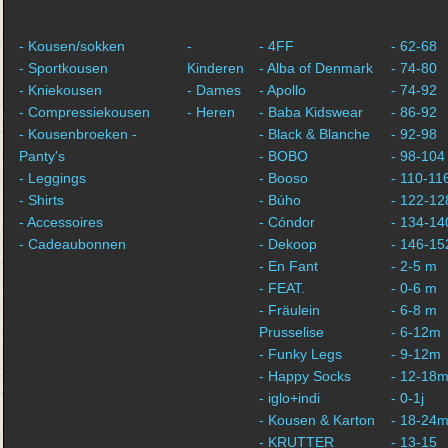
- Kousen/sokken
-
- 4FF
- 62-68
- Sportkousen
Kinderen
- Alba of Denmark
- 74-80
- Kniekousen
- Dames
- Apollo
- 74-92
- Compressiekousen
- Heren
- Baba Kidswear
- 86-92
- Kousenbroeken -
- Black & Blanche
- 92-98
Panty's
- BOBO
- 98-104
- Leggings
- Booso
- 110-11
- Shirts
- Búho
- 122-12
- Accessoires
- Cóndor
- 134-14
- Cadeaubonnen
- Dekoop
- 146-15
- En Fant
- 2-5 m
- FEAT.
- 0-6 m
- Fräulein
- 6-8 m
Prusselise
- 6-12m
- Funky Legs
- 9-12m
- Happy Socks
- 12-18
- iglo+indi
- 0-1j
- Kousen & Karton
- 18-24
- KRUTTER
- 13-15