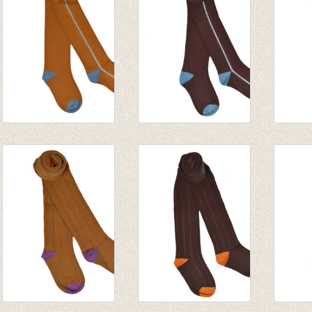
Kousenbroek Sudan
Kousenbroek Rum
Kouse
brown Stripe
Raisin Stripe
Laven
€ 14,95
€ 14,95
€ 14,9