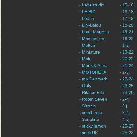
- Labelstudio
- 15-16
- LE BIG
- 16-18
- Leoca
- 17-19
- Lily-Balou
- 18-20
- Lotte Martens
- 19-21
- Maxomorra
- 19-22
- Melton
- 1-2j
- Miniature
- 19-22
- Molo
- 20-22
- Monk & Anna
- 21-24
- MOTORETA
- 2-3j
- mp Denmark
- 22-24
- Oilily
- 23-25
- Rita co Rita
- 23-26
- Room Seven
- 2-4j
- Sizable
- 3 j
- small rags
- 3-4j
- Sonatina
- 4-5j
- sticky lemon
- 25-27
- suck UK
- 25-28