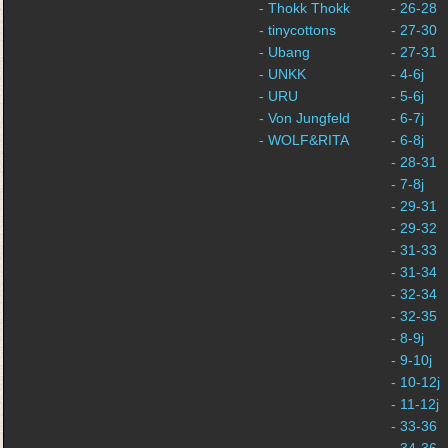
- Thokk Thokk
- 26-28
- tinycottons
- 27-30
- Ubang
- 27-31
- UNKK
- 4-6j
- URU
- 5-6j
- Von Jungfeld
- 6-7j
- WOLF&RITA
- 6-8j
- 28-31
- 7-8j
- 29-31
- 29-32
- 31-33
- 31-34
- 32-34
- 32-35
- 8-9j
- 9-10j
- 10-12j
- 11-12j
- 33-36