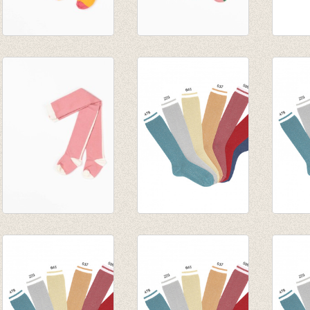
Kousenbroek Karla
Kousenbroek Karla
Kouse
Tights Beeswax
Tights Juniper
fijne 
€ 19,95
€ 19,95
potat
van € 
tot € 
Kousenbroek Dicte
Kniekousen goud
Kniek
Tights Branded
lurex met
lurex 
Apricot
contrasterende
contr
€ 16,95
manchet (646)
manch
€ 7,50
€ 7,50