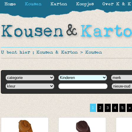
Home
Kousen
Karton
Koopjes
Over K & K
U bent hier :
Kousen & Karton
>
Kousen
1
2
3
4
5
»