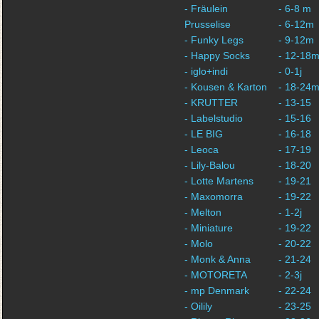
- Fräulein
- 6-8 m
Prusselise
- 6-12m
- Funky Legs
- 9-12m
- Happy Socks
- 12-18
- iglo+indi
- 0-1j
- Kousen & Karton
- 18-24
- KRUTTER
- 13-15
- Labelstudio
- 15-16
- LE BIG
- 16-18
- Leoca
- 17-19
- Lily-Balou
- 18-20
- Lotte Martens
- 19-21
- Maxomorra
- 19-22
- Melton
- 1-2j
- Miniature
- 19-22
- Molo
- 20-22
- Monk & Anna
- 21-24
- MOTORETA
- 2-3j
- mp Denmark
- 22-24
- Oilily
- 23-25