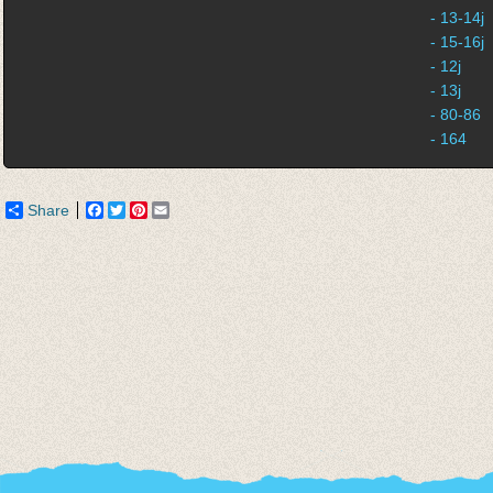
- 13-14j
- 15-16j
- 12j
- 13j
- 80-86
- 164
Share
Facebook
Twitter
Pinterest
Email