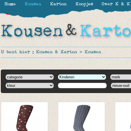
Home
Kousen
Karton
Koopjes
Over K & K
-30%
-31%
-30%
-30%
-30%
-40%
-20%
-20%
-20%
-20%
U bent hier :
Kousen & Karton
>
Kousen