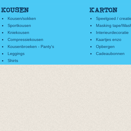
KOUSEN
KARTON
Kousen/sokken
Speelgoed / creati
Sportkousen
Masking tape/Wash
Kniekousen
Interieurdecoratie
Compressiekousen
Kaartjes enzo
Kousenbroeken - Panty's
Opbergen
Leggings
Cadeaubonnen
Shirts
Accessoires
Cadeaubonnen