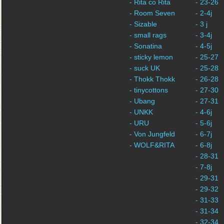
- Rita co Rita
- 23-26
- Room Seven
- 2-4j
- Sizable
- 3 j
- small rags
- 3-4j
- Sonatina
- 4-5j
- sticky lemon
- 25-27
- suck UK
- 25-28
- Thokk Thokk
- 26-28
- tinycottons
- 27-30
- Ubang
- 27-31
- UNKK
- 4-6j
- URU
- 5-6j
- Von Jungfeld
- 6-7j
- WOLF&RITA
- 6-8j
- 28-31
- 7-8j
- 29-31
- 29-32
- 31-33
- 31-34
- 32-34