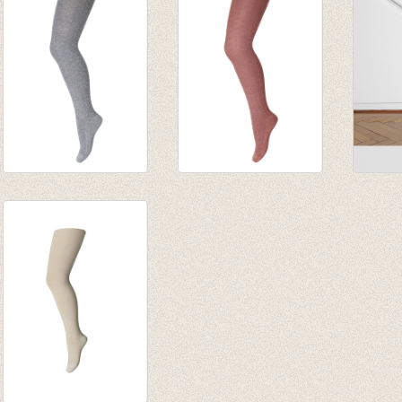
€ 17,95
€ 17,50
€ 17,5
€ 12,56
Kousenbroek Ilse
Kousenbroek Ilse
Kouse
Grey Marled
Canyon Rose
Golde
€ 17,95
€ 17,95
€ 17,9
€ 14,36
€ 14,36
€ 14,3