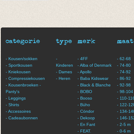
Kousenbroek Glitter
Parelmoer Gold
€ 18,50
categorie
type
merk
maat
- Kousen/sokken
-
- 4FF
- 62-68
- Sportkousen
Kinderen
- Alba of Denmark
- 74-80
- Kniekousen
- Dames
- Apollo
- 74-92
- Compressiekousen
- Heren
- Baba Kidswear
- 86-92
- Kousenbroeken -
- Black & Blanche
- 92-98
Panty's
- BOBO
- 98-104
- Leggings
- Booso
- 110-11
- Shirts
- Búho
- 122-12
- Accessoires
- Cóndor
- 134-14
- Cadeaubonnen
- Dekoop
- 146-15
- En Fant
- 2-5 m
- FEAT.
- 0-6 m