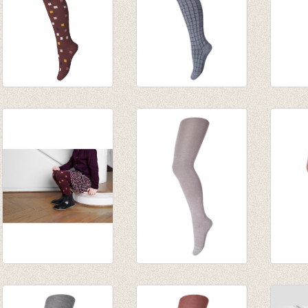
Kousenbroek
Kousenbroek Tetra
Kouse
Amsterdam wool
Grey
Mariu
brick
€ 17,95
Wol
€ 20,95
€ 12,56
€ 21,9
€ 12,57
€ 15,1
Kousenbroek
Kousenbroek Glitter
Kousen
Babett Wine red
Elderberry/woodrose/vlier
Canyo