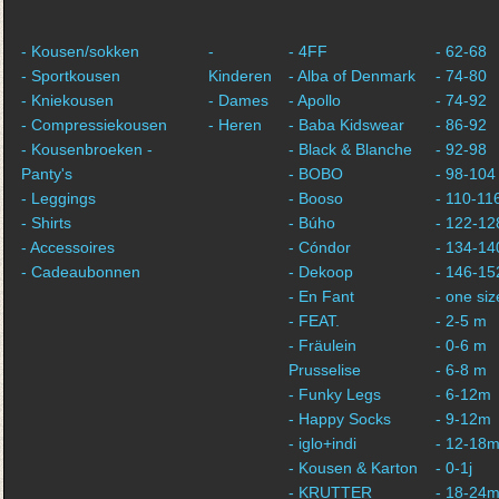
- Kousen/sokken
-
- 4FF
- 62-68
- Sportkousen
Kinderen
- Alba of Denmark
- 74-80
- Kniekousen
- Dames
- Apollo
- 74-92
- Compressiekousen
- Heren
- Baba Kidswear
- 86-92
- Kousenbroeken -
- Black & Blanche
- 92-98
Panty's
- BOBO
- 98-104
- Leggings
- Booso
- 110-11
- Shirts
- Búho
- 122-12
- Accessoires
- Cóndor
- 134-14
- Cadeaubonnen
- Dekoop
- 146-15
- En Fant
- one siz
- FEAT.
- 2-5 m
- Fräulein
- 0-6 m
Prusselise
- 6-8 m
- Funky Legs
- 6-12m
- Happy Socks
- 9-12m
- iglo+indi
- 12-18
- Kousen & Karton
- 0-1j
- KRUTTER
- 18-24