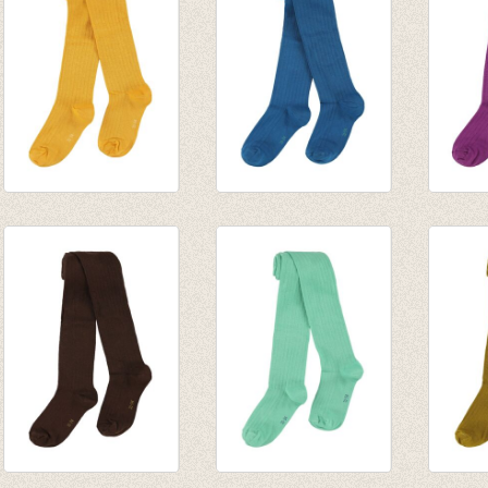
Kousenbroek rib
Kousenbroek rib
Kouse
Eva Radiant Yellow
Eva Mykonos Blue
Eva Hy
€ 14,95
€ 14,95
€ 14,9