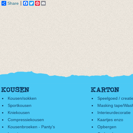
Share
Facebook
Twitter
Pinterest
Email
KOUSEN
KARTON
Kousen/sokken
Speelgoed / creati
Sportkousen
Masking tape/Wash
Kniekousen
Interieurdecoratie
Compressiekousen
Kaartjes enzo
Kousenbroeken - Panty's
Opbergen