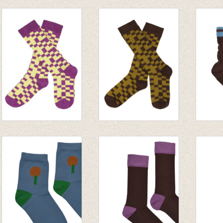
Kousenbroek rib
Kousenbroek rib
Kouse
Eva Dark Earth
Eva Creme de
Eva Br
€ 14,95
Menthe
€ 14,9
€ 14,95
JORDAN
JORDAN
Short
kniekousen -
kniekousen - Dark
Raisin
Hyacinth Violet
Earth
€ 7,95
€ 9,95
€ 9,95