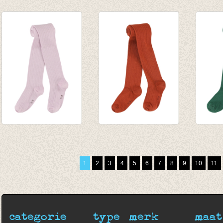
Korte Sokken Brown
JORDAN
JORD
+ Blue
kniekousen -
knieko
€ 7,95
Evergreen
petrol
€ 9,95
€ 9,95
Kousenbroek rib
Kousenbroek rib
Kouse
Eva winsome-orchid
Eva rust
Eva e
€ 13,95
€ 13,95
€ 13,9
1
2
3
4
5
6
7
8
9
10
11
categorie
type
merk
maat