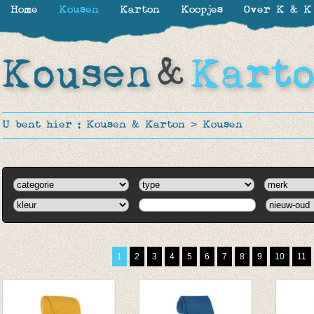
Home
Kousen
Karton
Koopjes
Over K & K
U bent hier :
Kousen & Karton
>
Kousen
1
2
3
4
5
6
7
8
9
10
11