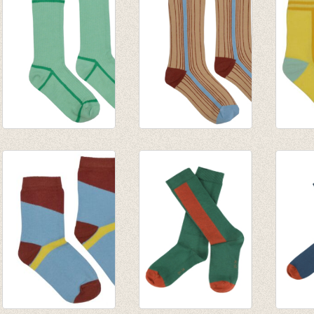
€ 9,95
Medium Sokken
Medium Sokken
Korte
Green
Multicolor
line
€ 8,95
€ 8,95
€ 7,95