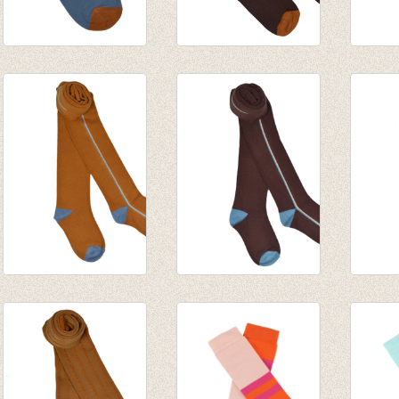
Short Sock Niagara
Medium Sock Rum
Kniek
Blue
Raisin
Raisin
€ 7,95
€ 9,95
€ 9,95
Kousenbroek Sudan
Kousenbroek Rum
Kouse
brown Stripe
Raisin Stripe
Laven
€ 14,95
€ 14,95
€ 14,9