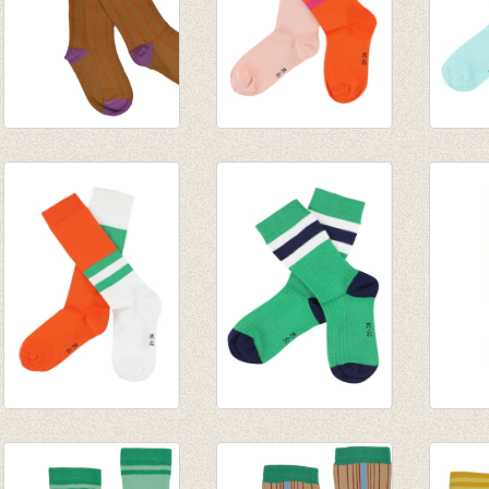
Kousenbroek Sudan
JORDAN
JORD
brown
kniekousen - Pink
knieko
€ 14,95
€ 9,95
Blue
€ 9,95
JORDAN
Sokken Davy -
Kniek
kniekousen -
Greeen
€ 9,95
Orange
€ 8,95