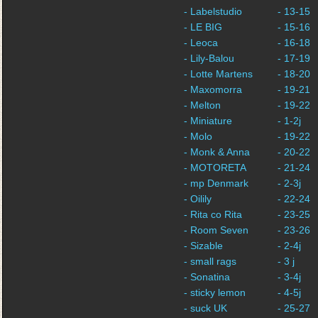
- Labelstudio
- 13-15
- LE BIG
- 15-16
- Leoca
- 16-18
- Lily-Balou
- 17-19
- Lotte Martens
- 18-20
- Maxomorra
- 19-21
- Melton
- 19-22
- Miniature
- 1-2j
- Molo
- 19-22
- Monk & Anna
- 20-22
- MOTORETA
- 21-24
- mp Denmark
- 2-3j
- Oilily
- 22-24
- Rita co Rita
- 23-25
- Room Seven
- 23-26
- Sizable
- 2-4j
- small rags
- 3 j
- Sonatina
- 3-4j
- sticky lemon
- 4-5j
- suck UK
- 25-27