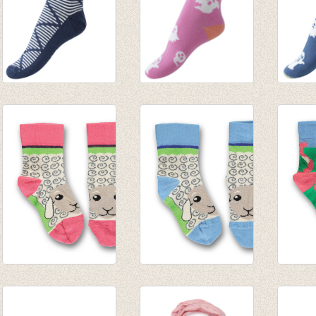
Sokken Harlekijn
Sokken 'Glow in the
Sokke
gemêleerd blauw
Dark' Ghosts -
dark G
€ 4,95
zachte kers
€ 5,95
€ 3,46
€ 5,95
Sokken Sheep rose
Sokken Sheep
Sokke
of sharon/green
green/blue
sharo
€ 8,50
€ 8,50
€ 8,50