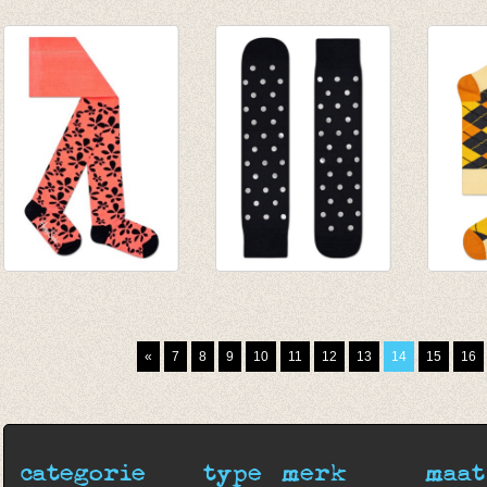
Kousenbroek
Juwelenset
Sokke
Gelato Yellow
bloemen
Specia
striped
€ 17,95
Blue/b
€ 17,25
€ 14,95
€ 14,9
€ 6,90
€ 10,4
Kousenbroek
Sokken Special
Sokken
Flower Coral
Special Metallic
oranje
€ 14,95
Black dot Silver
€ 8,95
«
7
8
9
10
11
12
13
14
15
16
€ 7,47
€ 20,00
€ 14,00
categorie
type
merk
maat