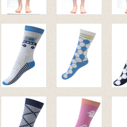
3/4e legging
3/4e legging cognac
3/4e l
gemëleerd grijs
van € 7,80
van € 
van € 7,80
tot € 9,50
tot € 
tot € 9,50
Sokken Surfer
Sokken voetbal
Sokke
gemêleerd
aqua blauw
marin
grijs/blauw
€ 4,95
€ 4,95
€ 4,95
€ 2,47