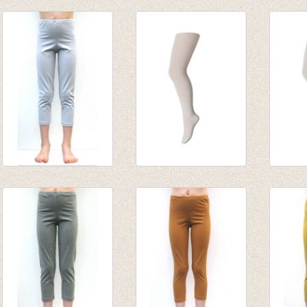
Kousenbroek met
t-shirt zeer
3/4e l
fijne fantasie rib
lichtgrijsblauw
blauwg
nudroze
€ 12,50
van € 
€ 21,50
tot € 
€ 12,90
3/4e legging zeer
Kousenbroek
Kouse
lichtgrijsblauw
Oud/zacht roze
lichtgr
van € 7,80
glitter
glitter
tot € 9,50
€ 17,50
€ 17,5
€ 12,25