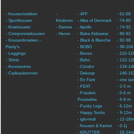
- Kousen/sokken
-
- 4FF
- 62-68
- Sportkousen
Kinderen
- Alba of Denmark
- 74-80
- Kniekousen
- Dames
- Apollo
- 74-92
- Compressiekousen
- Heren
- Baba Kidswear
- 86-92
- Kousenbroeken -
- Black & Blanche
- 92-98
Panty's
- BOBO
- 98-104
- Leggings
- Booso
- 110-11
- Shirts
- Búho
- 122-12
- Accessoires
- Cóndor
- 134-14
- Cadeaubonnen
- Dekoop
- 146-15
- En Fant
- one siz
- FEAT.
- 2-5 m
- Fräulein
- 0-6 m
Prusselise
- 6-8 m
- Funky Legs
- 6-12m
- Happy Socks
- 9-12m
- iglo+indi
- 12-18
- Kousen & Karton
- 0-1j
- KRUTTER
- 18-24