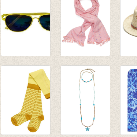
Zonnebril aviator
Tof sjaaltje roze
Strand
geel
€ 19,95
€ 19,9
€ 12,95
€ 11,97
€ 16,9
€ 7,77