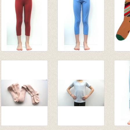
3/4e legging
3/4e legging
Sokke
steenrood
pastelblauw/lilablauw
Near
van € 4,75
van € 8,15
€ 9,95
tot € 9,50
tot € 9,50