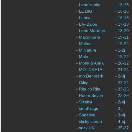
- Labelstudio
- 13-15
- LE BIG
- 15-16
- Leoca
- 16-18
- Lily-Balou
- 17-19
- Lotte Martens
- 18-20
- Maxomorra
- 19-21
- Melton
- 19-22
- Miniature
- 1-2j
- Molo
- 19-22
- Monk & Anna
- 20-22
- MOTORETA
- 21-24
- mp Denmark
- 2-3j
- Oilily
- 22-24
- Rita co Rita
- 23-25
- Room Seven
- 23-26
- Sizable
- 2-4j
- small rags
- 3 j
- Sonatina
- 3-4j
- sticky lemon
- 4-5j
- suck UK
- 25-27