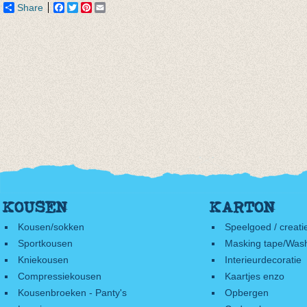
Share
Facebook
Twitter
Pinterest
Email
KOUSEN
KARTON
Kousen/sokken
Speelgoed / creati
Sportkousen
Masking tape/Wash
Kniekousen
Interieurdecoratie
Compressiekousen
Kaartjes enzo
Kousenbroeken - Panty's
Opbergen