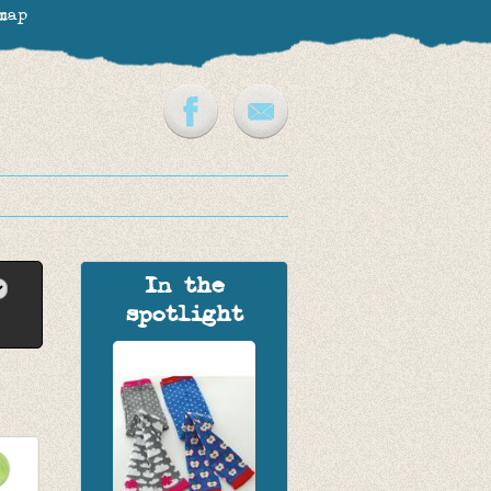
map
In the
spotlight