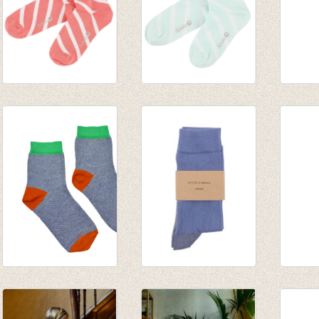
Sokken Davy -
Sokken Davy -
Sokke
Crabapple
Clearly Aqua
beetle
€ 8,95
€ 8,95
€ 6,95
Sokken Dots
Sokken Glitter Line
Sokken
€ 6,95
Faded Blue
Pink B
€ 8,50
€ 8,50