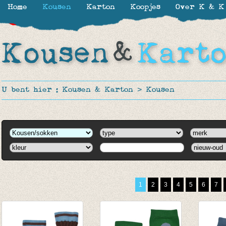
Home
Kousen
Karton
Koopjes
Over K & K
-30%
-30%
-30%
-30%
-30%
-30%
-30%
U bent hier :
Kousen & Karton
>
Kousen
1
2
3
4
5
6
7