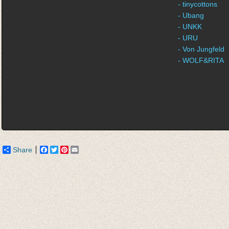
- tinycottons
- Ubang
- UNKK
- URU
- Von Jungfeld
- WOLF&RITA
Share
Facebook
Twitter
Pinterest
Email