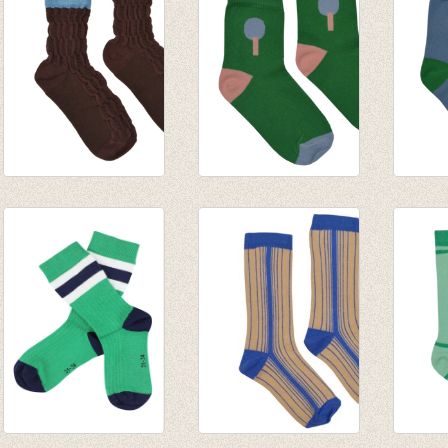
Short Sock Rum
Short Sock Jelly
Short 
Raisin
Bean
Blue
€ 7,95
€ 7,95
€ 7,95