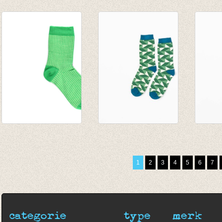
Sokken Nico - Citrus
Sokken Nico - Chili
Sokken
€ 9,95
€ 9,95
pack
€ 6,99
€ 6,99
€ 12,9
Sok Bicolor green
Sokken Kristian
Sokken
€ 6,95
Juniper Crazy with
Solida
€ 4,86
triangles
Grafic
1
2
3
4
5
6
7
€ 9,95
€ 9,95
categorie
type
merk