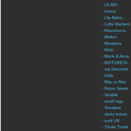
- LE BIG
- Leoca
- Lily-Balou
- Lotte Martens
- Maxomorra
- Melton
- Miniature
- Molo
- Monk & Anna
- MOTORETA
- mp Denmark
- Oilily
- Rita co Rita
- Room Seven
- Sizable
- small rags
- Sonatina
- sticky lemon
- suck UK
- Thokk Thokk