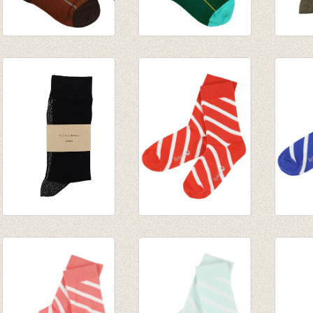
Socks chocolate
Socks green
Sokken
€ 8,95
€ 8,95
Olive
€ 8,50
Sokken Glitter Line
Sokken Davy -
Sokke
Black
Grenadine
Dazzli
€ 8,50
€ 8,95
€ 8,95