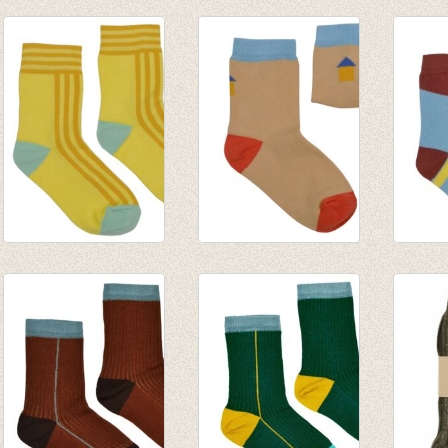
Sokken Davy -
Medium Sokken
Mediu
Greeen
Blue
Green
€ 8,95
€ 8,95
€ 8,95
Korte Sokken Yellow
Korte Sokken Beach
Korte
line
house
+ Blue
€ 7,95
€ 7,95
€ 7,95