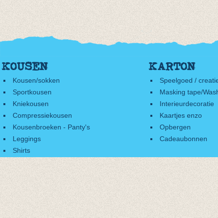
KOUSEN
KARTON
Kousen/sokken
Speelgoed / creati
Sportkousen
Masking tape/Wash
Kniekousen
Interieurdecoratie
Compressiekousen
Kaartjes enzo
Kousenbroeken - Panty's
Opbergen
Leggings
Cadeaubonnen
Shirts
Accessoires
Cadeaubonnen