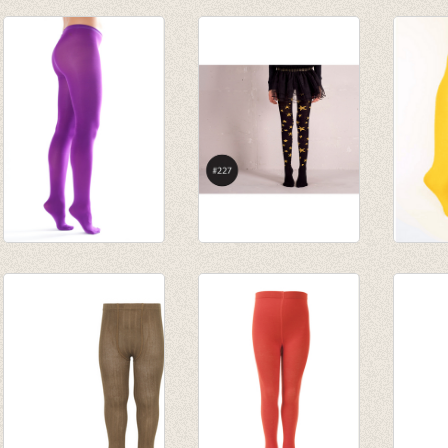
Kousenbroek met
Kousenbroek helder
Kouse
fijne rib
blauw
fijne r
flessengroen
€ 9,95
van € 
van € 11,50
€ 6,96
tot € 
tot € 16,50
Shiny Happy Panty
Kousensbroek Stars
Panty
Aubergine
black/gold
oker
€ 29,95
€ 22,00
€ 5,95
€ 14,98
€ 15,40
€ 4,16