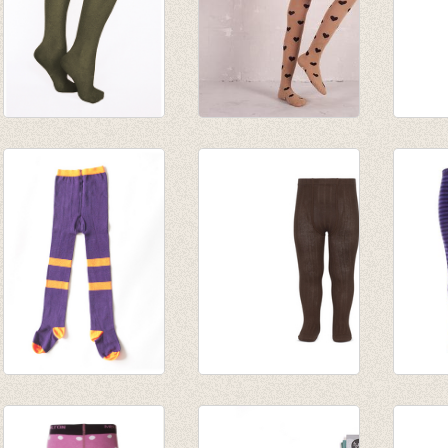
Panty/kousenbroek
Kousenbroek
Kouse
antraciet
hartjes - Wood
olijfg
€ 5,95
€ 16,00
€ 9,95
€ 4,16
€ 11,20
Kousenbroek Murk
Kousenbroek met
Kouse
paars
fijne rib bruin
wol/ka
€ 25,00
van € 11,50
gestre