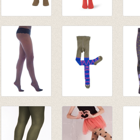
Kousenbroek met
Kousenbroek oranje
Kouse
fijne rib tabac
€ 9,95
fijne r
van € 11,50
van € 
tot € 16,50
tot € 
Panty Glamour Blue
Kousenbroek ballet
kouse
€ 17,95
blauw
appelt
€ 8,97
€ 15,95
paars
€ 9,57
€ 13,9
€ 4,18