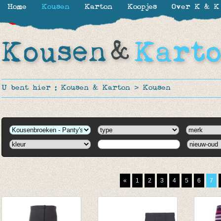
Home
Kousen
Karton
Koopjes
Over K & K
-30%
-30%
-30%
-30%
-30%
-30%
-30%
-30%
-30%
-30%
-30%
-30%
-60%
-50%
-70%
-50%
-50%
-40%
-70%
-60%
-70%
U bent hier :
Kousen & Karton
>
Kousen
«
1
2
3
4
5
6
7