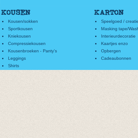
KOUSEN
KARTON
Kousen/sokken
Speelgoed / creati
Sportkousen
Masking tape/Wash
Kniekousen
Interieurdecoratie
Compressiekousen
Kaartjes enzo
Kousenbroeken - Panty's
Opbergen
Leggings
Cadeaubonnen
Shirts
Accessoires
Cadeaubonnen