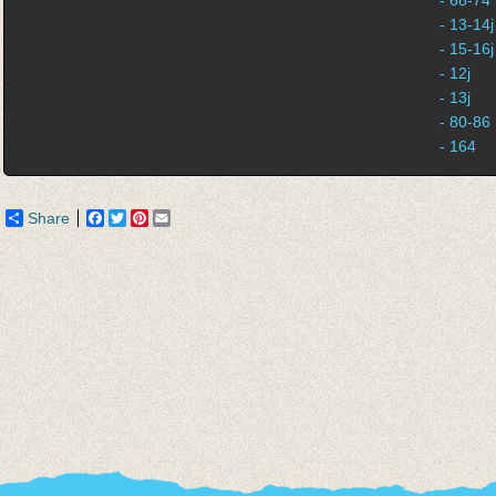
- 68-74
- 13-14j
- 15-16j
- 12j
- 13j
- 80-86
- 164
Share
Facebook
Twitter
Pinterest
Email