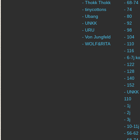
- Thokk Thokk
- 68-74
- tinycottons
- 74
- Ubang
- 80
- UNKK
- 92
- URU
- 98
- Von Jungfeld
- 104
- WOLF&RITA
- 110
- 116
- 6-7j 
- 122
- 128
- 140
- 152
- UNKK 
110
- 1j
- 2j
- 3j
- 10-11j
- 56-62