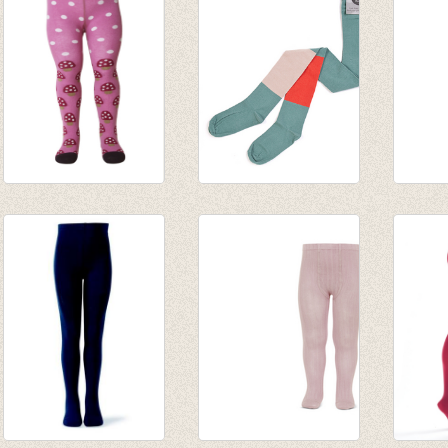
€ 10,00
tot € 16,50
auber
€ 24,9
€ 17,4
Kousenbroekje
Kousenbroek
Kouse
'paddestoel'
gestreept - oceaan
fijne 
€ 13,95
groen
van € 
€ 4,18
€ 16,00
tot € 
€ 11,20