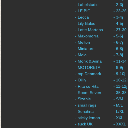
- Labelstudio
- 2-3j
- LE BIG
- 23-26
- Leoca
- 3-4j
- Lily-Balou
- 4-5j
- Lotte Martens
- 27-30
- Maxomorra
- 5-6j
- Melton
- 6-7j
- Miniature
- 6-8j
- Molo
- 7-8j
- Monk & Anna
- 31-34
- MOTORETA
- 8-9j
- mp Denmark
- 9-10j
- Oilily
- 10-12j
- Rita co Rita
- 11-12j
- Room Seven
- 35-38
- Sizable
- S/M
- small rags
- M/L
- Sonatina
- L/XL
- sticky lemon
- XXL
- suck UK
- XXXL