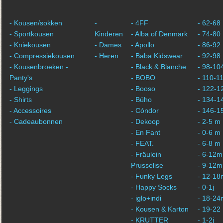
- Kousen/sokken
-
- 4FF
- 62-68
- Sportkousen
Kinderen
- Alba of Denmark
- 74-80
- Kniekousen
- Dames
- Apollo
- 86-92
- Compressiekousen
- Heren
- Baba Kidswear
- 92-98
- Kousenbroeken -
- Black & Blanche
- 98-10
Panty's
- BOBO
- 110-1
- Leggings
- Booso
- 122-1
- Shirts
- Búho
- 134-1
- Accessoires
- Cóndor
- 146-1
- Cadeaubonnen
- Dekoop
- 2-5 m
- En Fant
- 0-6 m
- FEAT.
- 6-8 m
- Fräulein
- 6-12m
Prusselise
- 9-12m
- Funky Legs
- 12-18
- Happy Socks
- 0-1j
- iglo+indi
- 18-24
- Kousen & Karton
- 19-22
- KRUTTER
- 1-2j