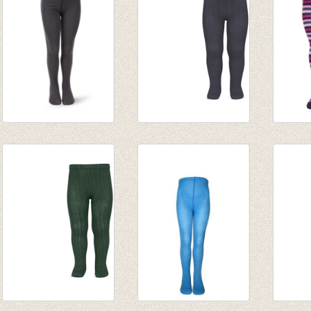
Kousenbroek
Kousenbroek met
kouse
antraciet/donker
fijne rib steenkool
gestre
grijs
van € 12,50
tinten
€ 9,95
tot € 16,50
€ 13,9
€ 5,58