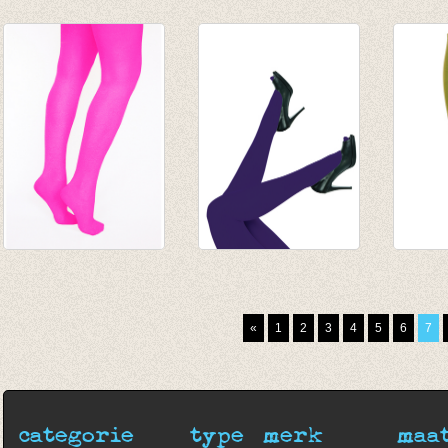
kousenbroek marine
Kousenbroek met
Shiny
(donker blauw)
fijne rib rozenhout
Borde
€ 9,95
van € 11,50
€ 29,9
tot € 16,50
Panty/kousenbroek
Panty Top Model
Broek
fuchsia
plus size aubergine
lime g
€ 5,95
€ 12,95
€ 9,95
«
1
2
3
4
5
6
7
€ 4,16
€ 6,95
categorie
type
merk
maa