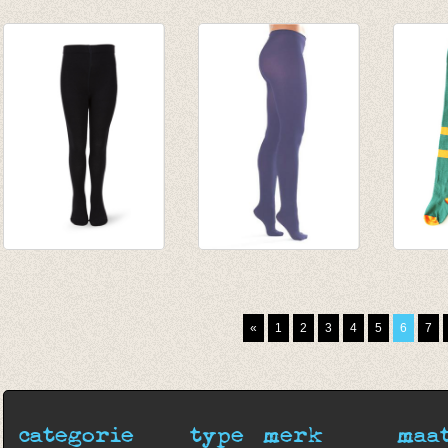
Kousenbroek met
Panty Top Model
Kouse
fijne rib kiwi
mat petrol plus size
fijne r
€ 16,50
€ 12,95
van € 
van € 12,50
€ 6,47
tot € 
tot € 9,90
Kousenbroek zwart
Shiny Happy Panty
Kouse
€ 9,95
Lila
groen
€ 29,95
€ 25,0
«
1
2
3
4
5
6
7
€ 14,98
€ 10,0
categorie
type
merk
maa