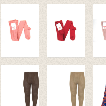
Kousenbroek met
Kousenbroek met
Kouse
rib Boomschors
rib Alberogroen
rib Ta
van € 11,50
van € 11,50
van € 
tot € 16,50
tot € 16,50
tot € 
Kousenbroek met
Kousenbroek met
Kouse
rib Sesam
rib Robijn
rib Po
van € 12,50
€ 16,50
van € 
tot € 16,50
tot € 