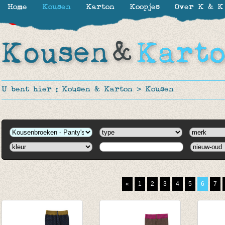
Home
Kousen
Karton
Koopjes
Over K & K
-30%
-30%
-30%
-30%
-30%
-30%
-40%
-40%
-40%
-50%
-60%
-40%
-40%
-50%
-50%
-40%
-50%
-50%
-60%
U bent hier :
Kousen & Karton
>
Kousen
«
1
2
3
4
5
6
7