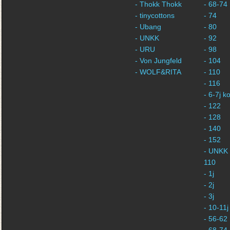
- Thokk Thokk
- 68-74
- tinycottons
- 74
- Ubang
- 80
- UNKK
- 92
- URU
- 98
- Von Jungfeld
- 104
- WOLF&RITA
- 110
- 116
- 6-7j 
- 122
- 128
- 140
- 152
- UNKK 
110
- 1j
- 2j
- 3j
- 10-11j
- 56-62