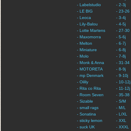
- Labelstudio
- 2-3j
- LE BIG
- 23-26
- Leoca
- 3-4j
- Lily-Balou
- 4-5j
- Lotte Martens
- 27-30
- Maxomorra
- 5-6j
- Melton
- 6-7j
- Miniature
- 6-8j
- Molo
- 7-8j
- Monk & Anna
- 31-34
- MOTORETA
- 8-9j
- mp Denmark
- 9-10j
- Oilily
- 10-12j
- Rita co Rita
- 11-12j
- Room Seven
- 35-38
- Sizable
- S/M
- small rags
- M/L
- Sonatina
- L/XL
- sticky lemon
- XXL
- suck UK
- XXXL