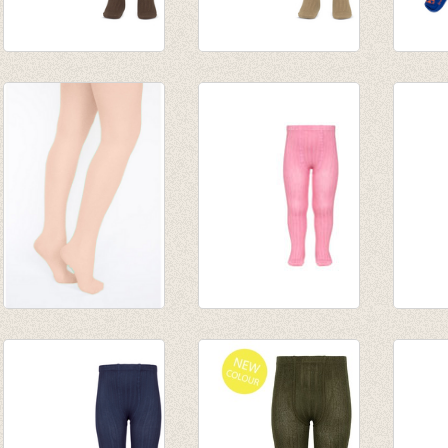
Kousenbroek rib
Kousenbroek met
Kouse
Chocolade
rib Camel
fantas
van € 11,50
van € 12,50
€ 15,9
tot € 16,50
tot € 16,50
€ 6,38
Panty/kousenbroek
Kousenbroek met
Kouse
Old pink
rib kauwgom
rib fu
€ 5,95
€ 16,50
van € 
€ 4,16
van € 11,50
tot € 
tot € 9,90