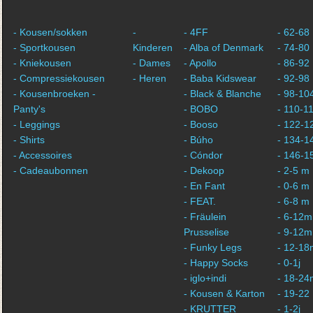
- Kousen/sokken
-
- 4FF
- 62-68
- Sportkousen
Kinderen
- Alba of Denmark
- 74-80
- Kniekousen
- Dames
- Apollo
- 86-92
- Compressiekousen
- Heren
- Baba Kidswear
- 92-98
- Kousenbroeken -
- Black & Blanche
- 98-10
Panty's
- BOBO
- 110-1
- Leggings
- Booso
- 122-1
- Shirts
- Búho
- 134-1
- Accessoires
- Cóndor
- 146-1
- Cadeaubonnen
- Dekoop
- 2-5 m
- En Fant
- 0-6 m
- FEAT.
- 6-8 m
- Fräulein
- 6-12m
Prusselise
- 9-12m
- Funky Legs
- 12-18
- Happy Socks
- 0-1j
- iglo+indi
- 18-24
- Kousen & Karton
- 19-22
- KRUTTER
- 1-2j