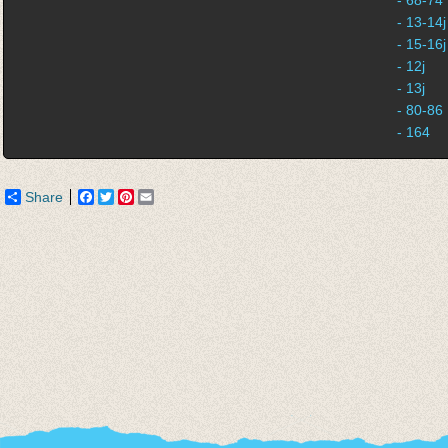
- 68-74
- 13-14j
- 15-16j
- 12j
- 13j
- 80-86
- 164
Share
Facebook
Twitter
Pinterest
Email