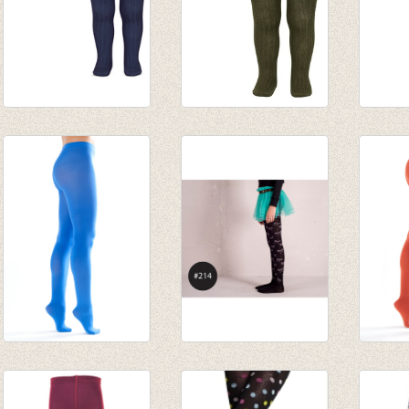
Kousenbroek met
Kousenbroek met
Kouse
fijne rib Marine
rib Alga
rib al
van € 11,50
van € 12,50
van € 
tot € 16,50
tot € 16,50
tot € 
Shiny Happy Panty
Kousenbroek Bow
Shiny
Cobalt Blauw
black/grey
Roest
€ 29,95
€ 16,00
€ 29,9