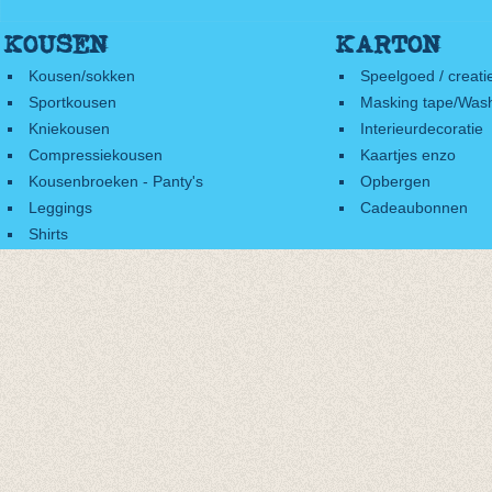
KOUSEN
KARTON
Kousen/sokken
Speelgoed / creati
Sportkousen
Masking tape/Wash
Kniekousen
Interieurdecoratie
Compressiekousen
Kaartjes enzo
Kousenbroeken - Panty's
Opbergen
Leggings
Cadeaubonnen
Shirts
Accessoires
Cadeaubonnen