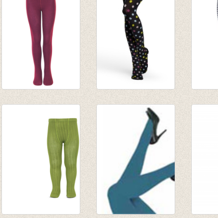
€ 14,98
€ 11,20
€ 14,9
Kousenbroek
Panty/kousenbroek
Kouse
Boysen Berry (pruim
zwart met kleurige
wol/ka
paars)
dots
gestre
€ 9,95
€ 24,00
lichtg
€ 6,96
€ 16,80
€ 24,9
€ 17,4